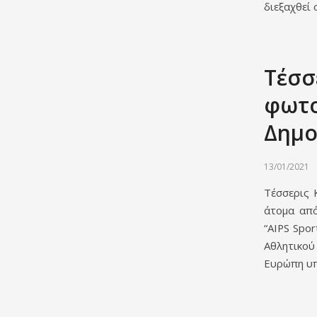
διεξαχθεί 
Τέσσ
φωτο
Δημο
13/01/2021
Τέσσερις 
άτομα από
“AIPS Spo
Αθλητικού
Ευρώπη υπ