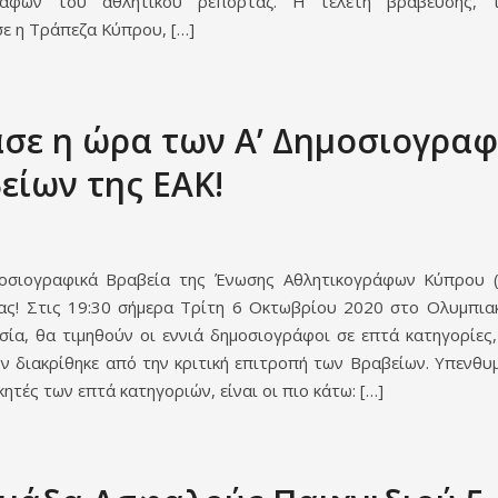
ράφων του αθλητικού ρεπορτάζ. Η τελετή βράβευσης, 
ε η Τράπεζα Κύπρου, […]
σε η ώρα των Α’ Δημοσιογρα
είων της ΕΑΚ!
οσιογραφικά Βραβεία της Ένωσης Αθλητικογράφων Κύπρου (
ας! Στις 19:30 σήμερα Τρίτη 6 Οκτωβρίου 2020 στο Ολυμπι
σία, θα τιμηθούν οι εννιά δημοσιογράφοι σε επτά κατηγορίες,
ν διακρίθηκε από την κριτική επιτροπή των Βραβείων. Υπενθυμ
ικητές των επτά κατηγοριών, είναι οι πιο κάτω: […]