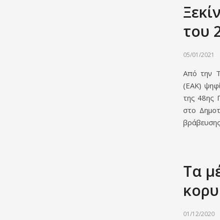
Ξεκί
του 
05/01/2021
Από την Τ
(ΕΑΚ) ψηφ
της 48ης 
στο Δημοτ
βράβευσης 
Τα μ
κορυ
01/12/2020