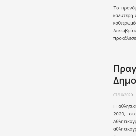
Το προνόμ
καλύτερη 
καθιερωμέν
Δεκεμβρίο
προκάλεσε 
Πραγ
Δημο
07/10/2020
Η αθλητικ
2020, στ
Αθλητικο
αθλητικο