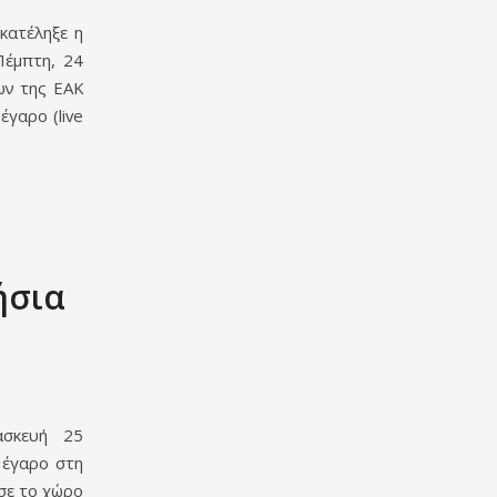
κατέληξε η
Πέμπτη, 24
ων της ΕΑΚ
γαρο (live
ήσια
ασκευή 25
Μέγαρο στη
σε το χώρο