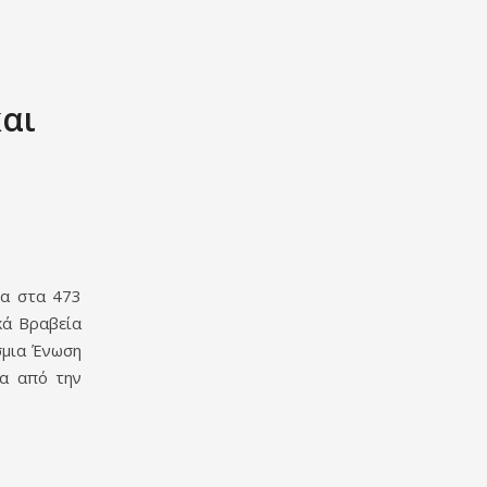
και
σα στα 473
κά Βραβεία
σμια Ένωση
μα από την