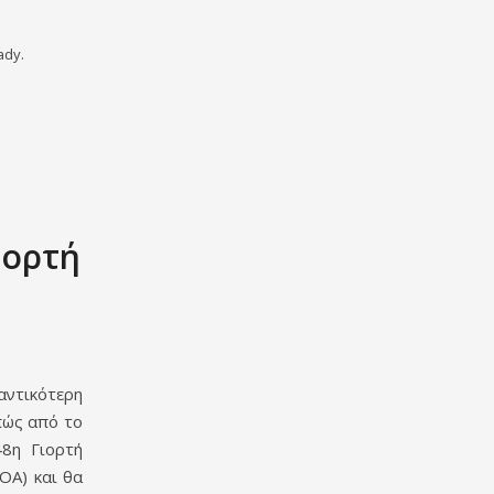
ady.
ιορτή
αντικότερη
πώς από το
48η Γιορτή
ΟΑ) και θα