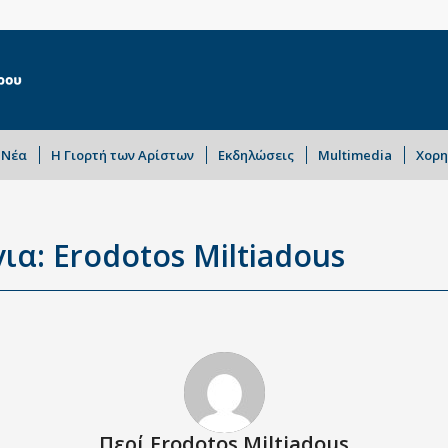
Νέα
Η Γιορτή των Αρίστων
Εκδηλώσεις
Multimedia
Χορη
ια: Erodotos Miltiadous
Περί
Erodotos Miltiadous