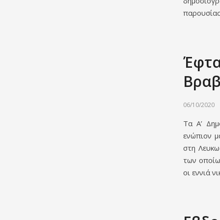
δημοσιογ
παρουσίασ
Έφτα
Βραβ
06/10/2020
Τα Α’ Δημ
ενώπιον μ
στη Λευκω
των οποίω
οι εννιά ν