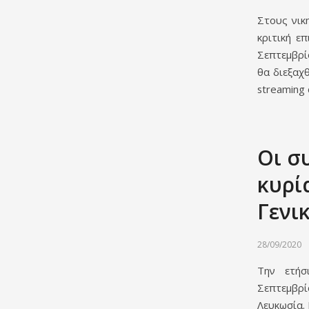
Στους νικ
κριτική ε
Σεπτεμβρί
θα διεξαχ
streaming 
Οι σ
κυρί
Γενι
28/09/2020
Την ετήσ
Σεπτεμβρί
Λευκωσία.