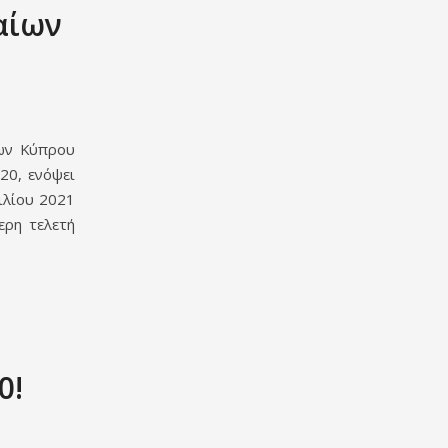
αίων
φων Κύπρου
20, ενόψει
ιλίου 2021
ερη τελετή
0!