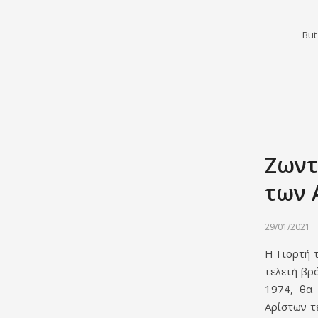
But
Ζωντ
των 
29/01/2021
Η Γιορτή 
τελετή βρ
1974, θα 
Αρίστων τ