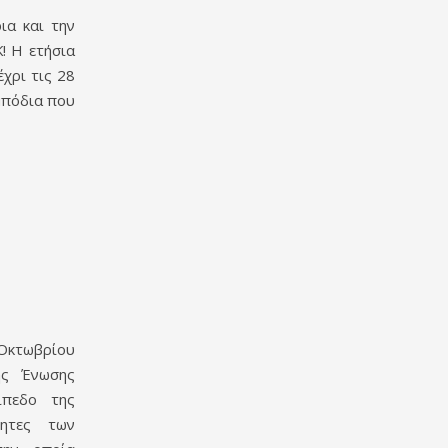
ια και την
! Η ετήσια
έχρι τις 28
μπόδια που
 Οκτωβρίου
ης Ένωσης
ίπεδο της
τητες των