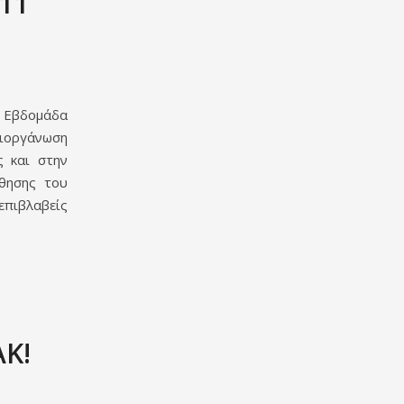
11
ν Εβδομάδα
ιοργάνωση
ς και στην
ώθησης του
επιβλαβείς
ΑΚ!