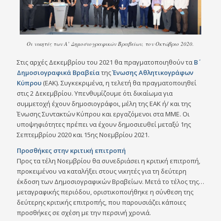
Οι νικητές των Α’ Δημοσιογραφικών Βραβείων, τον Οκτώβριο 2020.
Στις αρχές Δεκεμβρίου του 2021 θα πραγματοποιηθούν τα
Β΄
Δημοσιογραφικά Βραβεία
της
Ένωσης
Αθλητικογράφων
Κύπρου
(ΕΑΚ). Συγκεκριμένα, η τελετή θα πραγματοποιηθεί
στις 2 Δεκεμβρίου. Υπενθυμίζουμε ότι δικαίωμα για
συμμετοχή έχουν δημοσιογράφοι, μέλη της ΕΑΚ ή/ και της
Ένωσης Συντακτών Κύπρου και εργαζόμενοι στα ΜΜΕ. Οι
υποψηφιότητες πρέπει να έχουν δημοσιευθεί μεταξύ 1ης
Σεπτεμβρίου 2020 και 15ης Νοεμβρίου 2021.
Προσθήκες στην κριτική επιτροπή
Προς τα τέλη Νοεμβρίου θα συνεδριάσει η κριτική επιτροπή,
προκειμένου να καταλήξει στους νικητές για τη δεύτερη
έκδοση των Δημοσιογραφικών Βραβείων. Μετά το τέλος της…
μεταγραφικής περιόδου, οριστικοποιήθηκε η σύνθεση της
δεύτερης κριτικής επιτροπής, που παρουσιάζει κάποιες
προσθήκες σε σχέση με την περσινή χρονιά.