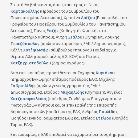
Σ’ αυτή θα βρίσκονται, όπως και πέρσι, οι Νίκος
Καρτακούλλης
(Πρόεδρος του Συμβουλίου του
Πανεπιστημίου Λευκωσίας), Χριστίνα
Λοΐζου
(Επικεφαλής του
Γραφείου του Προέδρου του Συμβουλίου του Πανεπιστημίου
Λευκωσίας), Πάνος
Ραζής
(Καθηγητής Φυσικής στο
Πανεπιστήμιο Κύπρου), Άντρη
Σιάλου
(Olympian), Λουκής
Τερεζόπουλος
(πρώην αντιπρόεδρος ΕΑΚ / Δημοσιογράφος),
Κάλλη
Χατζηιωσήφ
(σύμβουλος Υπουργού Παιδείας για
θέματα Αθλητισμού, μέλος Δ.Σ. ΚΟΑ) και Πέτρος
Χατζηχριστοδούλου
(Δημοσιογράφος).
Από εκεί και πέρα, προστίθενται οι Ζαχαρίας
Κυριάκου
(Δήμαρχος Έγκωμης / επίτιμος πρόεδρος ΕΑΚ), Μιχάλης
Γαβριηλίδης
(πρώην γενικός γραμματέας ΕΑΚ /
Δημοσιογράφος), Σταύρος
Μιχαηλίδης
(Οlympian), Άγγελος
Χατζησοφοκλέους
(πρόεδρος Συνδέσμου Επαγγελματιών
Φωτογράφων Κύπρου) και οι επικεφαλής της επιτροπής
δημοσιογραφικών βραβείων της ΕΑΚ, Ανδρέας
Παυλίδης
(Βοηθός Γενικός Γραμματέας ΕΑΚ) και Στέλιος
Στέλιου
(Βοηθός
Ταμίας ΕΑΚ).
Επί ευκαιρίας, η ΕΑΚ επιθυμεί να ευχαριστήσει τους Δημήτρη