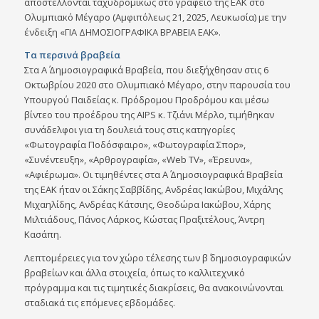
αποστέλλονται ταχυδρομικώς στο γραφείο της ΕΑΚ στο
Ολυμπιακό Μέγαρο (Αμφιπόλεως 21, 2025, Λευκωσία) με την
ένδειξη «ΓΙΑ ΔΗΜΟΣΙΟΓΡΑΦΙΚΑ ΒΡΑΒΕΙΑ ΕΑΚ».
Τα περσινά βραβεία
Στα Α΄ Δημοσιογραφικά Βραβεία, που διεξήχθησαν στις 6
Οκτωβρίου 2020 στο Ολυμπιακό Μέγαρο, στην παρουσία του
Υπουργού Παιδείας κ. Πρόδρομου Προδρόμου και μέσω
βίντεο του προέδρου της AIPS κ. Τζιάνι Μέρλο, τιμήθηκαν
συνάδελφοι για τη δουλειά τους στις κατηγορίες
«Φωτογραφία Ποδόσφαιρο», «Φωτογραφία Σπορ»,
«Συνέντευξη», «Αρθρογραφία», «Web TV», «Έρευνα»,
«Αφιέρωμα». Οι τιμηθέντες στα Α΄ Δημοσιογραφικά Βραβεία
της ΕΑΚ ήταν οι Σάκης Σαββίδης, Ανδρέας Ιακώβου, Μιχάλης
Μιχαηλίδης, Ανδρέας Κάτσιης, Θεοδώρα Ιακώβου, Χάρης
Μιλτιάδους, Πάνος Λάρκος, Κώστας Πραξιτέλους, Άντρη
Κασάπη.
Λεπτομέρειες για τον χώρο τέλεσης των β΄ δημοσιογραφικών
βραβείων και άλλα στοιχεία, όπως το καλλιτεχνικό
πρόγραμμα και τις τιμητικές διακρίσεις, θα ανακοινώνονται
σταδιακά τις επόμενες εβδομάδες.