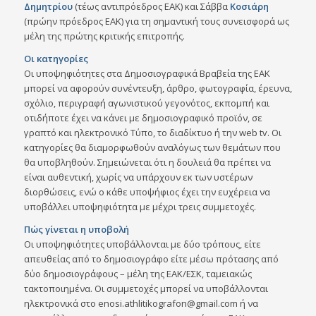
Δημητρίου
(τέως αντιπρόεδρος ΕΑΚ) και Σάββα
Κοσιάρη
(πρώην πρόεδρος ΕΑΚ) για τη σημαντική τους συνεισφορά ως
μέλη της πρώτης κριτικής επιτροπής.
Οι κατηγορίες
Οι υποψηφιότητες στα Δημοσιογραφικά Βραβεία της ΕΑΚ
μπορεί να αφορούν συνέντευξη, άρθρο, φωτογραφία, έρευνα,
σχόλιο, περιγραφή αγωνιστικού γεγονότος, εκπομπή και
οτιδήποτε έχει να κάνει με δημοσιογραφικό προϊόν, σε
γραπτό και ηλεκτρονικό Τύπο, το διαδίκτυο ή την web tv. Οι
κατηγορίες θα διαμορφωθούν αναλόγως των θεμάτων που
θα υποβληθούν. Σημειώνεται ότι η δουλειά θα πρέπει να
είναι αυθεντική, χωρίς να υπάρχουν εκ των υστέρων
διορθώσεις, ενώ ο κάθε υποψήφιος έχει την ευχέρεια να
υποβάλλει υποψηφιότητα με μέχρι τρεις συμμετοχές.
Πώς γίνεται η υποβολή
Οι υποψηφιότητες υποβάλλονται με δύο τρόπους, είτε
απευθείας από το δημοσιογράφο είτε μέσω πρότασης από
δύο δημοσιογράφους – μέλη της ΕΑΚ/ΕΣΚ, ταμειακώς
τακτοποιημένα. Οι συμμετοχές μπορεί να υποβάλλονται
ηλεκτρονικά στο
enosi.athlitikografon@gmail.com
ή να