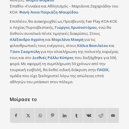
Αθλητές:
Μαρία Μάρκου
Έπαθλο «Γυναίκα και Αθλητισμός – Μαριάννα Ζαχαριάδη» του
ΚΟΑ:
Φανή-Άννα Ποϊριάζη-Μαυρίδου.
Επιπλέον, θα ανακηρυχθεί ως Πρεσβευτής Fair Play ΚΟΑ-ΚΟΕ
o Λοχίας Πυροσβεστικής,
Γιώργος Χρυσοστόμου,
ενώ θα
δοθούν συνολικά πέντε τιμητικές διακρίσεις. Στους
Αλέξανδρο Αγρότη
και
Μαριλένα Μακρή
για τις
φιλανθρωπικές τους ενέργειες, στους
Κάλια Βασιλείου
και
Τάσο Σκαμπύλη
για την ολοκλήρωση της πολυετής καριέρας
τους και στο
Διεθνές Ράλλυ Κύπρος
που διεξάχθηκε για 50ή
φορά. Με αφορμή τη συμπλήρωση 50 χρόνων από την
τουρκική εισβολή, θα δοθεί ειδική διάκριση στην
ΠΑΕΕΚ,
ομάδα που είχε ξεκληριστεί λόγω της απώλειας επτά
αθλητών του μπάσκετ στον πόλεμο.
Μοίρασε το