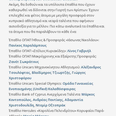
Ακόμη, θα δοθούν και τα υπόλοιπα έπαθλα που έχουν
καθιερωθεί να δίδονται στην Γιορτή των Αρίστων. Έχουν
επιλεχθεί και φέτος άτομα με μεγάλη προσφορά στον
κυπριακό αθλητισμό και νεαρά ταλέντα που αφήνουν
αισιοδοξία για το μέλλον. Πιο κάτω αναλυτικά τα έπαθλα και
τα άτομα που θα παραλάβουν το κάθε ένα:
Έπαθλο ΟΠΑΠ Ήθους & Προσφοράς «Ιάσωνας Νικολάου»:
Πανίκος Χαραλάμπους
Έπαθλο ΟΠΑΠ «Στέλιος Κυριακίδης»:
Λίνος Γαβριήλ
Έπαθλο ΟΠΑΠ Μακρόχρονης και Εξαίρετης Προσφοράς:
Ζανέτ Σωκράτους
Έπαθλo Unicars Μηχανοκίνητου Αθλητισμού:
Αλέξανδρος
Τσουλόφτας, Bλαδίμηρος Τζιωρτζής, Γιώργος
Χριστοφόρου
Έπαθλο Unicars Special Olympics:
Ομάδα Γυναικείας
Ενοποιημένης (Unified) Καλαθόσφαιρας
Έπαθλο Bank of Cyprus Ανερχόμενα Ταλέντα:
Μάρκος
Κοντοπούλος, Ανδρέας Ποντίκης, Αδαμαντία
Χριστοδουλίδη,
Ντεμίρ Οζτοπράκ
Έπαθλο Hercules «Καρολίνα Πελενδρίτου» Κορυφαίοι Παρά-