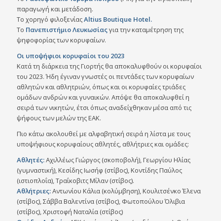
παραγωγή και μετάδοση.
Το χορηγό φιλοξενίας
Altius Boutique Hotel.
Το
Πανεπιστήμιο Λευκωσίας
για την καταμέτρηση της
ψηφοφορίας των κορυφαίων.
Οι υποψήφιοι κορυφαίοι του 2023
Κατά τη διάρκεια της Γιορτής θα αποκαλυφθούν οι κορυφαίοι
του 2023. Ήδη έγιναν γνωστές οι πεντάδες των κορυφαίων
αθλητών και αθλητριών, όπως και οι κορυφαίες τριάδες
ομάδων ανδρών και γυναικών. Απόψε θα αποκαλυφθεί η
σειρά των νικητών, έτσι όπως αναδείχθηκαν μέσα από τις
ψήφους των μελών της ΕΑΚ.
Πιο κάτω ακολουθεί με αλφαβητική σειρά η λίστα με τους
υποψήφιους κορυφαίους αθλητές, αθλήτριες και ομάδες:
Αθλητές:
Αχιλλέως Γιώργος (σκοποβολή), Γεωργίου Ηλίας
(γυμναστική), Κεσίδης Ιωσήφ (στίβος), Κοντίδης Παύλος
(ιστιοπλοΐα), Τραΐκοβιτς Μίλαν (στίβος).
Αθλήτριες:
Αντωνίου Κάλια (κολύμβηση), Κουλιτσένκο Έλενα
(στίβος), Σάββα Βαλεντίνα (στίβος), Φωτοπούλου Όλιβια
(στίβος), Χριστοφή Ναταλία (στίβος)