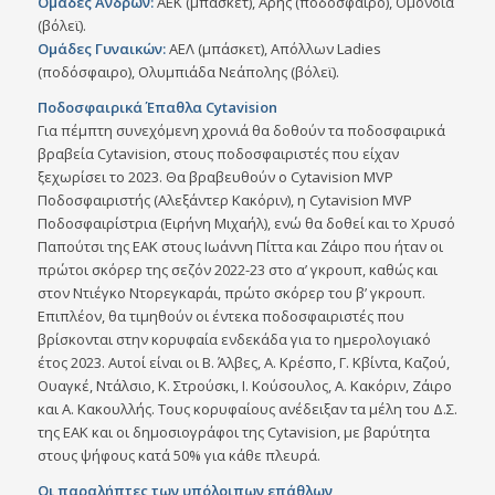
Ομάδες Ανδρών:
ΑΕΚ (μπάσκετ), Άρης (ποδόσφαιρο), Ομόνοια
(βόλεϊ).
Ομάδες Γυναικών:
ΑΕΛ (μπάσκετ), Απόλλων Ladies
(ποδόσφαιρο), Ολυμπιάδα Νεάπολης (βόλεϊ).
Ποδοσφαιρικά Έπαθλα Cytavision
Για πέμπτη συνεχόμενη χρονιά θα δοθούν τα ποδοσφαιρικά
βραβεία Cytavision, στους ποδοσφαιριστές που είχαν
ξεχωρίσει το 2023. Θα βραβευθούν ο Cytavision MVP
Ποδοσφαιριστής (Αλεξάντερ Κακόριν), η Cytavision MVP
Ποδοσφαιρίστρια (Ειρήνη Μιχαήλ), ενώ θα δοθεί και το Χρυσό
Παπούτσι της ΕΑΚ στους Ιωάννη Πίττα και Ζάιρο που ήταν οι
πρώτοι σκόρερ της σεζόν 2022-23 στο α’ γκρουπ, καθώς και
στον Ντιέγκο Ντορεγκαράι, πρώτο σκόρερ του β’ γκρουπ.
Επιπλέον, θα τιμηθούν οι έντεκα ποδοσφαιριστές που
βρίσκονται στην κορυφαία ενδεκάδα για το ημερολογιακό
έτος 2023. Αυτοί είναι οι Β. Άλβες, Α. Κρέσπο, Γ. Κβίντα, Καζού,
Ουαγκέ, Ντάλσιο, Κ. Στρούσκι, Ι. Κούσουλος, Α. Κακόριν, Ζάιρο
και Α. Κακουλλής. Τους κορυφαίους ανέδειξαν τα μέλη του Δ.Σ.
της ΕΑΚ και οι δημοσιογράφοι της Cytavision, με βαρύτητα
στους ψήφους κατά 50% για κάθε πλευρά.
Οι παραλήπτες των υπόλοιπων επάθλων