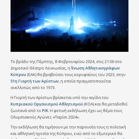
Το βράδυ της Πέμπτης, 8 Φεβρουαρίου 2024, στις 21:00 στο
Δημοτικό Θέατρο Λευκωσίας, η
Ένωση Αθλητικογράφων
Κύπρου
(ΕΑΚ) θα βραβεύσει τους κορυφαίους του 2023, στην
51η Γιορτή των Αρίστων
, η οποία πραγματοποιείται
ανελλιπώς από το 1973.
Η Γιορτή των Αρίστων βρίσκεται υπό την αιγίδα του
Κυπριακού Οργανισμού Αθλητισμού
(ΚΟΑ) και θα μεταδοθεί
ζωντανά από το
ΡΙΚ.
Η φετινή εκδήλωση έχει ως θέμα τους
Ολυμπιακούς Αγώνες «Παρίσι 2024».
Την εκδήλωση θα τιμήσουν με την παρουσία τους η πολιτική
και αθλητική ηγεσία της Κύπρου, ενώ από το εξωτερικό θα