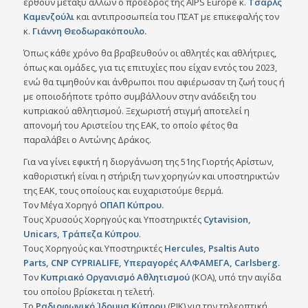
έρθουν μεταξύ άλλων ο πρόεδρος της AIPS Europe κ.
Τσαρλς
Καμενζούλι
και αντιπροσωπεία του ΠΣΑΤ με επικεφαλής τον
κ.
Γιάννη Θεοδωρακόπουλο.
Όπως κάθε χρόνο θα βραβευθούν οι αθλητές και αθλήτριες,
όπως και ομάδες, για τις επιτυχίες που είχαν εντός του 2023,
ενώ θα τιμηθούν και άνθρωποι που αφιέρωσαν τη ζωή τους ή
με οποιοδήποτε τρόπο συμβάλλουν στην ανάδειξη του
κυπριακού αθλητισμού. Ξεχωριστή στιγμή αποτελεί η
απονομή του Αριστείου της ΕΑΚ, το οποίο φέτος θα
παραλάβει ο Αντώνης Δράκος.
Για να γίνει εφικτή η διοργάνωση της 51ης Γιορτής Αρίστων,
καθοριστική είναι η στήριξη των χορηγών και υποστηρικτών
της ΕΑΚ, τους οποίους και ευχαριστούμε θερμά.
Τον Μέγα Χορηγό
ΟΠΑΠ Κύπρου.
Τους Χρυσούς Χορηγούς και Υποστηρικτές
Cytavision,
Unicars, Τράπεζα Κύπρου
.
Τους Χορηγούς και Υποστηρικτές
Hercules, Psaltis Auto
Parts, CNP CYPRIALIFE, Υπεραγορές ΑΛΦΑΜΕΓΑ, Carlsberg.
Τον
Κυπριακό Οργανισμό Αθλητισμού
(ΚΟΑ), υπό την αιγίδα
του οποίου βρίσκεται η τελετή.
Το
Ραδιοφωνικό Ίδρυμα Κύπρου
(ΡΙΚ) για την τηλεοπτική