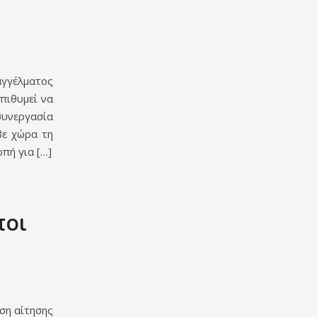
αγγέλματος
πιθυμεί να
συνεργασία
βε χώρα τη
πή για […]
ποι
ση αίτησης