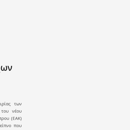
χων
ιρίας των
 του νέου
πρου (ΕΑΚ)
δείπνο που