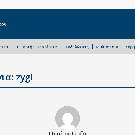
Νέα
Η Γιορτή των Αρίστων
Εκδηλώσεις
Multimedia
Χορη
ια: zygi
Περί
netinfo