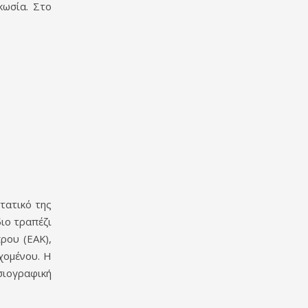
κωσία. Στο
τατικό της
ιο τραπέζι
ρου (ΕΑΚ),
χομένου. Η
σιογραφική