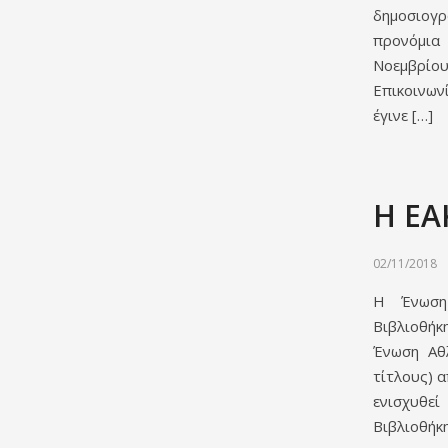
δημοσιογ
προνόμια
Νοεμβρίο
Επικοινων
έγινε […]
Η ΕΑ
02/11/2018
Η Ένωση 
Βιβλιοθήκ
Ένωση Αθ
τίτλους) 
ενισχυθε
Βιβλιοθήκη