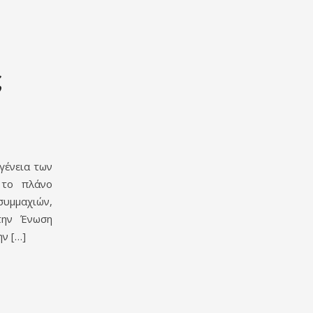
ς
γένεια των
 το πλάνο
συμμαχιών,
την Ένωση
ν […]