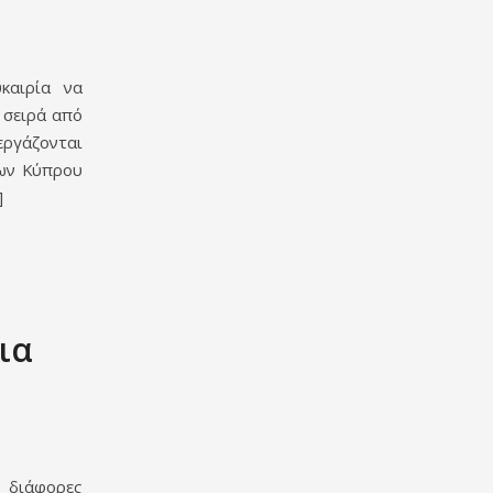
καιρία να
 σειρά από
εργάζονται
φων Κύπρου
]
ια
ν διάφορες