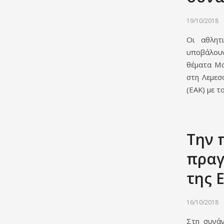
19/10/2018
Οι αθλητ
υποβάλουν
θέματα Μα
στη Λεμεσ
(ΕΑΚ) με τ
Την 
πραγ
της 
16/10/2018
Στη συνάν