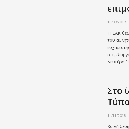
επιμ
18/09/2018
Η ΕΑΚ θεω
του αθλητ
ευχαριστή
στη διοργ
Δευτέρα (1
Στο 
Τύπ
14/11/2018
Κοινή θέσ