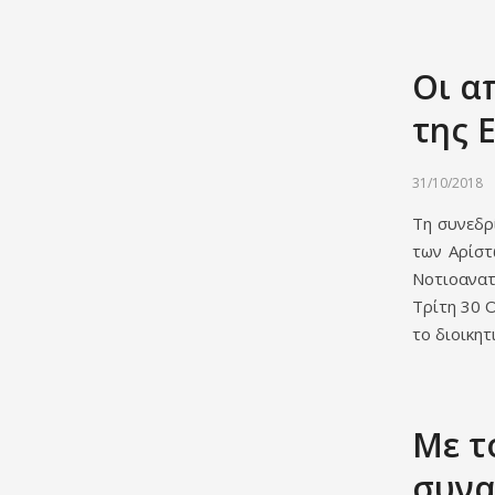
Οι α
της 
31/10/2018
Τη συνεδρ
των Αρίστ
Νοτιοανατ
Τρίτη 30 
το διοικητ
Με τ
συνα