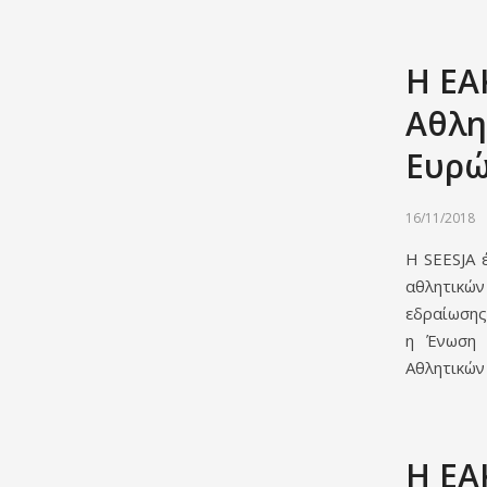
Η ΕΑ
Αθλη
Ευρ
16/11/2018
Η SEESJΑ 
αθλητικώ
εδραίωσης
η Ένωση 
Αθλητικών
Η ΕΑ