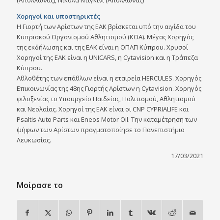
(Απόλλωνας), Νικολά Ντιγκινί (Απόλλωνας)
Χορηγοί και υποστηρικτές
Η Γιορτή των Αρίστων της ΕΑΚ βρίσκεται υπό την αιγίδα του
Κυπριακού Οργανισμού Αθλητισμού (ΚΟΑ). Μέγας Χορηγός
της εκδήλωσης και της ΕΑΚ είναι η ΟΠΑΠ Κύπρου. Χρυσοί
Χορηγοί της ΕΑΚ είναι η UNICARS, η Cytavision και η Τράπεζα
Κύπρου.
Αθλοθέτης των επάθλων είναι η εταιρεία HERCULES. Χορηγός
Επικοινωνίας της 48ης Γιορτής Αρίστων η Cytavision. Χορηγός
φιλοξενίας το Υπουργείο Παιδείας, Πολιτισμού, Αθλητισμού
και Νεολαίας. Χορηγοί της ΕΑΚ είναι οι CNP CYPRIALIFE και
Psaltis Auto Parts και Eneos Motor Oil. Την καταμέτρηση των
ψήφων των Αρίστων πραγματοποίησε το Πανεπιστήμιο
Λευκωσίας.
17/03/2021
Μοίρασε το