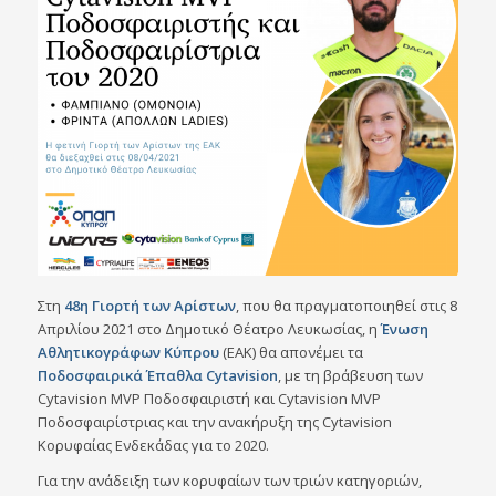
Στη
48η
Γιορτή
των
Αρίστων
, που θα πραγματοποιηθεί στις 8
Απριλίου 2021 στο Δημοτικό Θέατρο Λευκωσίας, η
Ένωση
Αθλητικογράφων
Κύπρου
(ΕΑΚ) θα απονέμει τα
Ποδοσφαιρικά Έπαθλα Cytavision
, με τη βράβευση των
Cytavision MVP Ποδοσφαιριστή και Cytavision MVP
Ποδοσφαιρίστριας και την ανακήρυξη της Cytavision
Κορυφαίας Ενδεκάδας για το 2020.
Για την ανάδειξη των κορυφαίων των τριών κατηγοριών,