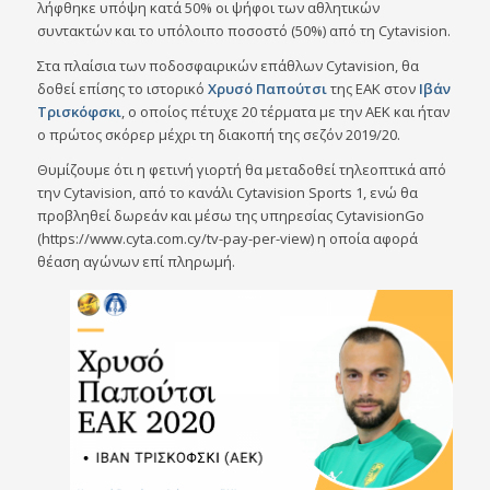
λήφθηκε υπόψη κατά 50% οι ψήφοι των αθλητικών
συντακτών και το υπόλοιπο ποσοστό (50%) από τη Cytavision.
Στα πλαίσια των ποδοσφαιρικών επάθλων Cytavision, θα
δοθεί επίσης το ιστορικό
Χρυσό
Παπούτσι
της ΕΑΚ στον
Ιβάν
Τρισκόφσκι
, ο οποίος πέτυχε 20 τέρματα με την ΑΕΚ και ήταν
ο πρώτος σκόρερ μέχρι τη διακοπή της σεζόν 2019/20.
Θυμίζουμε ότι η φετινή γιορτή θα μεταδοθεί τηλεοπτικά από
την Cytavision, από το κανάλι Cytavision Sports 1, ενώ θα
προβληθεί δωρεάν και μέσω της υπηρεσίας CytavisionGo
(https://www.cyta.com.cy/tv-pay-per-view) η οποία αφορά
θέαση αγώνων επί πληρωμή.