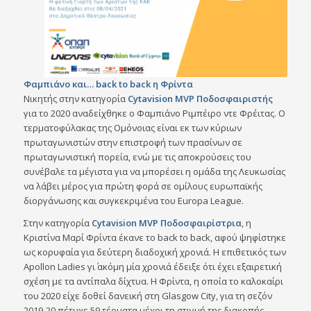
Φαμπιάνο και… back to back η Φρίντα
Νικητής στην κατηγορία
Cytavision
MVP
Ποδοσφαιριστής
για το 2020 αναδείχθηκε ο Φαμπιάνο Ριμπέιρο ντε Φρέιτας. Ο
τερματοφύλακας της Ομόνοιας είναι εκ των κύριων
πρωταγωνιστών στην επιστροφή των πρασίνων σε
πρωταγωνιστική πορεία, ενώ με τις αποκρούσεις του
συνέβαλε τα μέγιστα για να μπορέσει η ομάδα της Λευκωσίας
να λάβει μέρος για πρώτη φορά σε ομίλους ευρωπαϊκής
διοργάνωσης και συγκεκριμένα του Europa League.
Στην κατηγορία
Cytavision
MVP
Ποδοσφαιρίστρια
, η
Κριστίνα Μαρί Φρίντα έκανε το back to back, αφού ψηφίστηκε
ως κορυφαία για δεύτερη διαδοχική χρονιά. Η επιθετικός των
Apollon Ladies γι΄ ακόμη μία χρονιά έδειξε ότι έχει εξαιρετική
σχέση με τα αντίπαλα δίχτυα. Η Φρίντα, η οποία το καλοκαίρι
του 2020 είχε δοθεί δανεική στη Glasgow City, για τη σεζόν
2019-20 πέτυχε 59 τέρματα μέχρι τη στιγμή της διακοπής