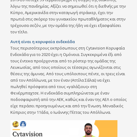
λόγω της πανδημίας. Αξίζει να σημειωθεί ότι η διεθνής με την
Κύπρο, Αμερικανίδα στην καταγωγή στράικερ, έχει την
πρωτιά στις σκόρερ του γυναικείου πρωταθλήματος και στην
τρέχουσα σεζόν, με την ομάδα της ήδη να έχει εξασφαλίσει
τον τίτλο.
Αυτή είναι η κορυφαία ενδεκάδα
Τους περισσότερους εκπρόσωπους στη Cytavision Κορυφαία
Ενδεκάδα για το 2020 έχει η Ομόνοια. Συγκεκριμένα έξι από
τους έντεκα προέρχονται από το ρόστερ της ομάδας της
Λευκωσίας, από τους οποίους οι τέσσερις αγωνίζονται στις
θέσεις της άμυνας. Από τους υπόλοιπους πέντε, οι τρεις είναι
από τον Απόλλωνα, με τον έναν (Αττίλα Σάλαϊ) να έχει
πωληθεί πρόσφατα από τους «γαλάζιους» στη
Φενέρμπαχτσε. Η ενδεκάδα συμπληρώνεται με έναν
ποδοσφαιριστή από την ΑΕΚ, καθώς και έναν της ΑΕΛ ο οποίος
είχε περάσει προηγουμένως και από την Ένωση. Μοναδικός
Κύπριος στην 11άδα, ο Ιωάννης Πίττας του Απόλλωνα.