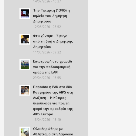
14/07/2026 - 10:37
Την Τετάρτη (13/05) η
κηδεία του Δημήτρη
Δημητρίου
12/05/2026 - 08:52
Φτωχύναμε… Έφυγε
από τη ζωή ο Δημήτρης
Δημητρίου…
11/05/2026 - 09:22
Επιστροφή στο γρασίδι
για την ποδοσφαιρική
ομάδα της ΕΑΚ!
29/04/2026 - 16:55
Παρούσα η ΕΑΚ στο 88ο
Κονγκρέσο της AIPS στη
Λωζάνη – Η Κύπρος
διεκδίκησε για πρώτη
φορά την προεδρία της
AIPS Europe
13/04/2026 - 18:40
Ολοκληρώθηκε με
Αθλητισμό στη Λάρνακα