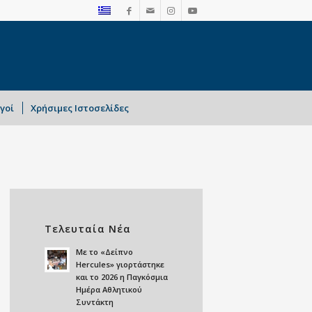
γοί
Χρήσιμες Ιστοσελίδες
Τελευταία Νέα
Mε το «Δείπνο
Hercules» γιορτάστηκε
και το 2026 η Παγκόσμια
Ημέρα Αθλητικού
Συντάκτη