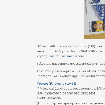
Η Ένωση Αθλητικογράφων Κύπρου (ΕΑΚ) ανακοιν
των καρτών AIPS για τη διετία 2024 & 2025. Τ
κάρτας
μέσω του aipsmedia.com
.
Τελευταία ημερομηνία ανανέωσης είναι η Πα
Το κόστος για την κάρτα AIPS είναι €45 και πρέ
Κάρτες που δεν έχουν πληρωθεί, δεν θα παραγ
Τρόποι Πληρωμής των €45
:
1) Μέσω εμβάσματος στο λογαριασμό της ΕΑΚ σ
IBAN: CY59 0050 0109 0001 0901 3852 8601
SWIFT: HEBACY2N
(Απαραίτητη η αναγραφή του ονόματος μέλους