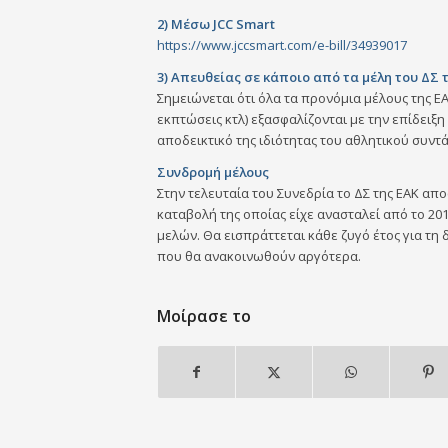
2) Mέσω JCC Smart
https://www.jccsmart.com/e-bill/34939017
3) Απευθείας σε κάποιο από τα μέλη του ΔΣ 
Σημειώνεται ότι όλα τα προνόμια μέλους της Ε
εκπτώσεις κτλ) εξασφαλίζονται με την επίδειξη
αποδεικτικό της ιδιότητας του αθλητικού συντ
Συνδρομή μέλους
Στην τελευταία του Συνεδρία το ΔΣ της ΕΑΚ απ
καταβολή της οποίας είχε ανασταλεί από το 201
μελών. Θα εισπράττεται κάθε ζυγό έτος για τη 
που θα ανακοινωθούν αργότερα.
Μοίρασε το