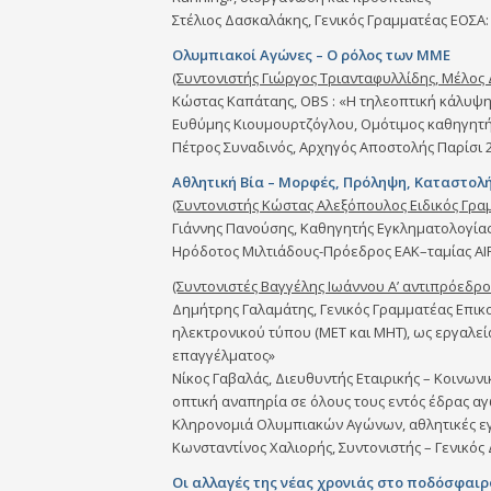
Στέλιος Δασκαλάκης, Γενικός Γραμματέας ΕΟΣΑ:
Ολυμπιακοί Αγώνες – Ο ρόλος των ΜΜΕ
(Συντονιστής Γιώργος Τριανταφυλλίδης, Μέλος Δ
Kώστας Καπάταης, ΟBS : «Η τηλεοπτική κάλυψη 
Ευθύμης Κιουμουρτζόγλου, Ομότιμος καθηγητής
Πέτρος Συναδινός, Αρχηγός Αποστολής Παρίσι 2
Αθλητική Βία – Μορφές, Πρόληψη, Καταστολ
(Συντονιστής Κώστας Αλεξόπουλος Ειδικός Γρα
Γιάννης Πανούσης, Καθηγητής Εγκληματολογίας,
Ηρόδοτος Μιλτιάδους-Πρόεδρος ΕΑΚ–ταμίας AIP
(Συντονιστές Βαγγέλης Ιωάννου Α’ αντιπρόεδρ
Δημήτρης Γαλαμάτης, Γενικός Γραμματέας Επικ
ηλεκτρονικού τύπου (ΜΕΤ και ΜΗΤ), ως εργαλεί
επαγγέλματος»
Νίκος Γαβαλάς, Διευθυντής Εταιρικής – Κοινων
οπτική αναπηρία σε όλους τους εντός έδρας α
Κληρονομιά Ολυμπιακών Αγώνων, αθλητικές εγ
Κωνσταντίνος Χαλιορής, Συντονιστής – Γενικός
Οι αλλαγές της νέας χρονιάς στο ποδόσφαιρ