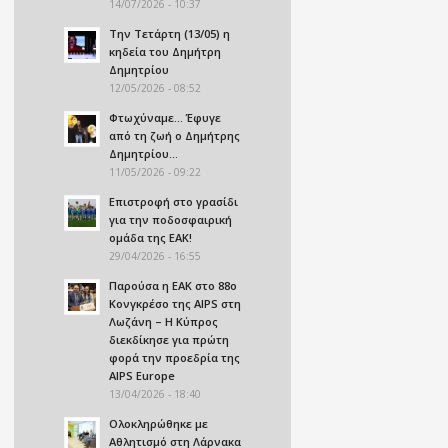
14/07/2026 - 10:37
Την Τετάρτη (13/05) η
κηδεία του Δημήτρη
Δημητρίου
12/05/2026 - 08:52
Φτωχύναμε… Έφυγε
από τη ζωή ο Δημήτρης
Δημητρίου…
11/05/2026 - 09:22
Επιστροφή στο γρασίδι
για την ποδοσφαιρική
ομάδα της ΕΑΚ!
29/04/2026 - 16:55
Παρούσα η ΕΑΚ στο 88ο
Κονγκρέσο της AIPS στη
Λωζάνη – Η Κύπρος
διεκδίκησε για πρώτη
φορά την προεδρία της
AIPS Europe
13/04/2026 - 18:40
Ολοκληρώθηκε με
Αθλητισμό στη Λάρνακα