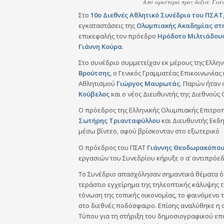
Από αριστερά προς δεξιά: Γιάν
Στο
10ο Διεθνές Αθλητικό Συνέδριο του ΠΣΑΤ
εγκαταστάσεις της
Ολυμπιακής Ακαδημίας στ
επικεφαλής τον πρόεδρο
Ηρόδοτο
Μιλτιάδου
Γιάννη
Κούρα
.
Στο συνέδριο συμμετείχαν εκ μέρους της Ελλη
Βρούτσης
, ο Γενικός Γραμματέας Επικοινωνία
Αθλητισμού
Γιώργος
Μαυρωτάς
. Παρών ήταν 
Κούβελος
και ο νέος Διευθυντής της Διεθνούς
Ο πρόεδρος της Ελληνικής Ολυμπιακής Επιτροπ
Σωτήρης Τριανταφύλλου
και Διευθυντής Εκ
μέσω βίντεο, αφού βρίσκονταν στο εξωτερικό
Ο πρόεδρος του ΠΣΑΤ
Γιάννης Θεοδωρακόπου
εργασιών του Συνεδρίου κήρυξε ο α’ αντιπρόε
Το Συνέδριο απασχόλησαν σημαντικά θέματα ό
τεράστιο εγχείρημα της τηλεοπτικής κάλυψης τ
τόνωση της τοπικής οικονομίας, το φαινόμενο τ
στο διεθνές ποδόσφαιρο. Επίσης αναλύθηκε η
Τύπου για τη στήριξη του δημοσιογραφικού ε