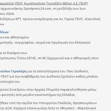
ραμματέας ΠΣΑΤ, Κωνσταντίνος Τουτσίδης Μέλος Δ.Σ. ΠΣΑΤ)
 Αρχισυντάκτης Sportpress24.com, «Η μετξέλιξη των 3ων
του 2024»
 Ειδήσεων ΕΡΤ, πρώην κοσμήτορας και Αν. Ταμίας ΠΣΑΤ, «Σαουδική
ου»
βλίων
ον και αθλητισμός»
ομοτηνής– συγγραφέας: «Δομή και Οργάνωση του Ελληνικού
ι τα δοκάρια του»
πρόσωπος Τύπου ΣΕΓΑΣ, «Η ΑΕ Ορχομενού και ο αθλητισμός στον
αύλου Γερακάρη
για τα αποτελέσματα του 10ου Διεθνούς
 ΠΣΑΤ για την αναβάθμιση του Διεθνούς Σχολείου καθώς μπαίνει
επιτυχία του.
θλητικού Συνεδρίου στην Αρχαία Ολυμπία παρακολούθησαν μέσω
ι φοιτητές από μεγάλα πανεπιστήμια της Ελλάδας.
ήθηκε υπό την αιγίδα του Υπουργείου Παιδείας, Θρησκευμάτων
 την ΔΟΑ. Χορηγοί επικοινωνίας ήταν το Αθηναϊκό – Μακεδονικό