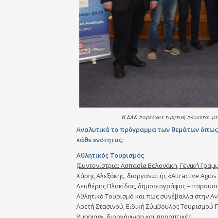
Η ΕΑΚ παρέδωσε τιμητική πλακέτα, με
Αναλυτικά το πρόγραμμα των θεμάτων όπως 
κάθε ενότητας:
Αθλητικός Τουρισμός
(Συντονίστρια: Ασπασία Βελονάκη, Γενική Γραμ
Χάρης Αλεξάκης, διοργανωτής «Attractive Agios
Λευθέρης Πλακίδας, δημοσιογράφος – παρουσι
Αθλητικό Τουρισμό και πως συνέβαλλα στην Α
Αρετή Στασινού, Ειδική Σύμβουλος Τουρισμού 
Running», διοργάνωση και προοπτικές