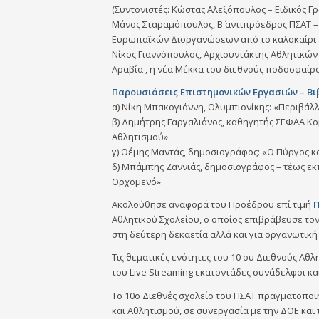
(Συντονιστές: Κώστας Αλεξόπουλος – Ειδικός Γ
Μάνος Σταραμόπουλος, Β΄ αντιπρόεδρος ΠΣΑΤ –
Ευρωπαϊκών Διοργανώσεων από το καλοκαίρι 
Νίκος Γιαννόπουλος, Αρχισυντάκτης Αθλητικών
Αραβία , η νέα Μέκκα του διεθνούς ποδοσφαίρ
Παρουσιάσεις Επιστημονικών Εργασιών – Βι
α) Νίκη Μπακογιάννη, Ολυμπιονίκης: «Περιβάλλ
β) Δημήτρης Γαργαλιάνος, καθηγητής ΣΕΦΑΑ Κ
Αθλητισμού»
γ) Θέμης Μαντάς, δημοσιογράφος: «Ο Πύργος κα
δ) Μπάμπης Ζαννιάς, δημοσιογράφος – τέως εκ
Ορχομενό».
Ακολούθησε αναφορά του Προέδρου επί τιμή
Π
Αθλητικού Σχολείου, ο οποίος επιβράβευσε τον
στη δεύτερη δεκαετία αλλά και για οργανωτική 
Τις θεματικές ενότητες του 10 ου Διεθνούς Α
του Live Streaming εκατοντάδες συνάδελφοι κα
Το 10ο Διεθνές σχολείο του ΠΣΑΤ πραγματοποι
και Αθλητισμού, σε συνεργασία με την ΔΟΕ και