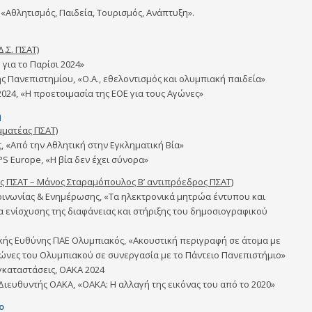
 «Αθλητισμός, Παιδεία, Τουρισμός, Ανάπτυξη».
.Σ. ΠΣΑΤ)
για το Παρίσι 2024»
 Πανεπιστημίου, «Ο.Α., εθελοντισμός και ολυμπιακή παιδεία»
024, «Η προετοιμασία της ΕΟΕ για τους Αγώνες»
ή
μματέας ΠΣΑΤ)
 «Από την Αθλητική στην Εγκληματική Βία»
S Europe, «Η βία δεν έχει σύνορα»
ος ΠΣΑΤ – Μάνος Σταραμόπουλος Β’ αντιπρόεδρος ΠΣΑΤ)
οινωνίας & Ενημέρωσης, «Τα ηλεκτρονικά μητρώα έντυπου και
α ενίσχυσης της διαφάνειας και στήριξης του δημοσιογραφικού
ικής Ευθύνης ΠΑΕ Ολυμπιακός, «Ακουστική περιγραφή σε άτομα με
γώνες του Ολυμπιακού σε συνεργασία με το Πάντειο Πανεπιστήμιο»
καταστάσεις, ΟΑΚΑ 2024
 Διευθυντής ΟΑΚΑ, «ΟΑΚΑ: Η αλλαγή της εικόνας του από το 2020»
ο