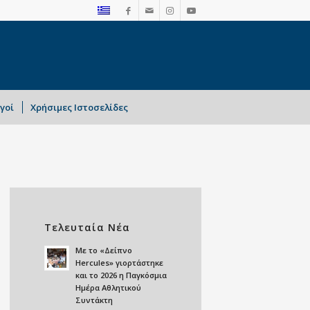
γοί
Χρήσιμες Ιστοσελίδες
Τελευταία Νέα
Mε το «Δείπνο
Hercules» γιορτάστηκε
και το 2026 η Παγκόσμια
Ημέρα Αθλητικού
Συντάκτη