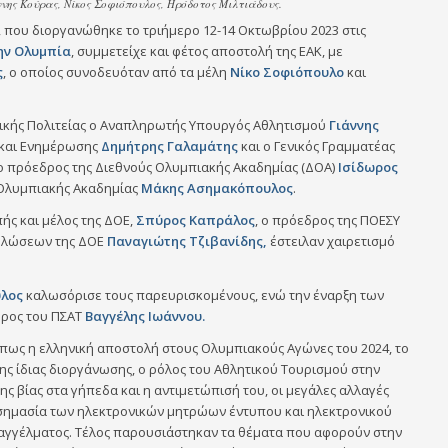
νης Κούρας, Νίκος Σοφιόπουλος, Ηρόδοτος Μιλτιάδους.
, που διοργανώθηκε το τριήμερο 12-14 Οκτωβρίου 2023 στις
ην Ολυμπία
, συμμετείχε και φέτος αποστολή της ΕΑΚ, με
ς
, ο οποίος συνοδευόταν από τα μέλη
Νίκο
Σοφιόπουλο
και
νικής Πολιτείας ο Αναπληρωτής Υπουργός Αθλητισμού
Γιάννης
ς και Ενημέρωσης
Δημήτρης
Γαλαμάτης
και ο Γενικός Γραμματέας
ο πρόεδρος της Διεθνούς Ολυμπιακής Ακαδημίας (ΔΟΑ)
Ισίδωρος
 Ολυμπιακής Ακαδημίας
Μάκης Ασημακόπουλος
.
ής και μέλος της ΔΟΕ,
Σπύρος Καπράλος
, ο πρόεδρος της ΠΟΕΣΥ
δηλώσεων της ΔΟΕ
Παναγιώτης Τζιβανίδης,
έστειλαν χαιρετισμό
λος
καλωσόρισε τους παρευρισκομένους, ενώ την έναρξη των
δρος του ΠΣΑΤ
Βαγγέλης Ιωάννου.
πως η ελληνική αποστολή στους Ολυμπιακούς Αγώνες του 2024, το
ης ίδιας διοργάνωσης, ο ρόλος του Αθλητικού Τουρισμού στην
ης βίας στα γήπεδα και η αντιμετώπισή του, οι μεγάλες αλλαγές
 σημασία των ηλεκτρονικών μητρώων έντυπου και ηλεκτρονικού
παγγέλματος. Τέλος παρουσιάστηκαν τα θέματα που αφορούν στην