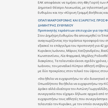
ΕΑΚ αποφάσισε να τιμήσει στη 48η Γιορτή των 
Δημοτικό Θέατρο Λευκωσίας, με τηλεοπτική με
Ευθυμίου και την «Κίτρινη Γραμμή Βοήθειας κα
ΟΠΑΠ ΜΑΚΡΟΧΡΟΝΗΣ ΚΑΙ ΕΞΑΙΡΕΤΗΣ ΠΡΟΣ
ΔΗΜΗΤΡΗΣ ΕΥΘΥΜΙΟΥ
Προπονητής τεράστιων επιτυχιών για την Κ
Στον Δημήτρη Ευθυμίου θα απονεμηθεί το Έπ
αναγνωρίζοντας την τεράστια προσφορά του στ
εξασκεί το επάγγελμα του προπονητή για 42 χρ
Κυριάκος Ιωάννου, Μάριος Χατζηανδρέου, Βασί
Κωνσταντίνου, Λία Φαρμακά, Μιχάλης Ροδοσθέν
διακρίσεις. Τα τελευταία είκοσι σχεδόν χρόνια
Ιωάννου, τον μοναδικό Κύπριο αθλητή στίβου 
με δύο προκρίσεις στον τελικό του ύψους στο
«Θα ήθελα να ευχαριστήσω το νέο διοικητικό σ
Οπωσδήποτε θα ήθελα να ευχαριστήσω την ΚΟΕΑ
Δράκο αλλά ιδιαίτερα τον Αντώνη Γιωργαλλίδη. 
συνεργασία που είχαμε» δήλωσε αρχικά από τ
ευχαριστήσω τους αθλητές που συνεργάστηκα 
τελευταίο τον Κυριάκο, με τον οποίο συνεργάζο