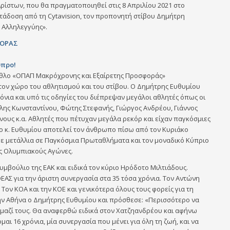
Αρίστων, που θα πραγματοποιηθεί στις 8 Απριλίου 2021 στο
τάδοση από τη Cytavision, τον προπονητή στίβου Δημήτρη
ι Αλληλεγγύης».
ΦΟΡΑΣ
ύπρο!
αθλο «ΟΠΑΠ Μακρόχρονης και Εξαίρετης Προσφοράς»
ον χώρο του αθλητισμού και του στίβου. Ο Δημήτρης Ευθυμίου
όνια και υπό τις οδηγίες του διέπρεψαν μεγάλοι αθλητές όπως οι
λης Κωνσταντίνου, Φώτης Στεφανής, Γιώργος Ανδρέου, Γιάννος
ους κ.α. Αθλητές που πέτυχαν μεγάλα ρεκόρ και είχαν παγκόσμιες
, ο κ. Ευθυμίου αποτελεί τον άνθρωπο πίσω από τον Κυριάκο
με μετάλλια σε Παγκόσμια Πρωταθλήματα και τον μοναδικό Κύπριο
υς Ολυμπιακούς Αγώνες.
υμβούλιο της ΕΑΚ και ειδικά τον κύριο Ηρόδοτο Μιλτιάδους.
Σ για την άριστη συνεργασία στα 35 τόσα χρόνια. Τον Αντώνη
Τον ΚΟΑ και την ΚΟΕ και γενικότερα όλους τους φορείς για τη
ην Αθήνα ο Δημήτρης Ευθυμίου και πρόσθεσε: «Περισσότερο να
μαζί τους. Θα αναφερθώ ειδικά στον Χατζηανδρέου και αφήνω
μαι 16 χρόνια, μία συνεργασία που μένει για όλη τη ζωή, και να