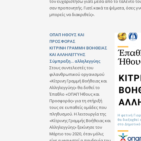
τον ευχαριστήσω γιατί μέσα από το ταλέντο το
σαν προπονητής. Γιατί κακά τα ψέματα, όσες γνώ
μπορείς να διακριθείς».
ΟΠΑΠ ΗΘΟΥΣ ΚΑΙ
ΠΡΟΣΦΟΡΑΣ
ΚΙΤΡΙΝΗ ΓΡΑΜΜΗ ΒΟΗΘΕΙΑΣ
ΚΑΙ ΑΛΛΗΛΕΓΓΥΗΣ
Σύμπραξη… αλληλεγγύης
Στους συντελεστές του
φιλανθρωπικού οργανισμού
«Κίτρινη Γραμμή Βοήθειας και
Αλληλεγγύης» θα δοθεί το
Έπαθλο «ΟΠΑΠ Ήθους και
Προσφοράς» για τη στήριξή
τους σε ευπαθείς ομάδες που
πληθυσμού. Η λειτουργία της
«Κίτρινης Γραμμής Βοήθειας και
Αλληλεγγύης» ξεκίνησε τον
Μάρτιο του 2020, όταν μόλις
είχε εμφανιστεί η πανδημία του