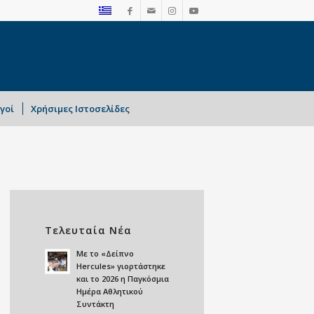
γοί
Χρήσιμες Ιστοσελίδες
Τελευταία Νέα
Mε το «Δείπνο
Hercules» γιορτάστηκε
και το 2026 η Παγκόσμια
Ημέρα Αθλητικού
Συντάκτη