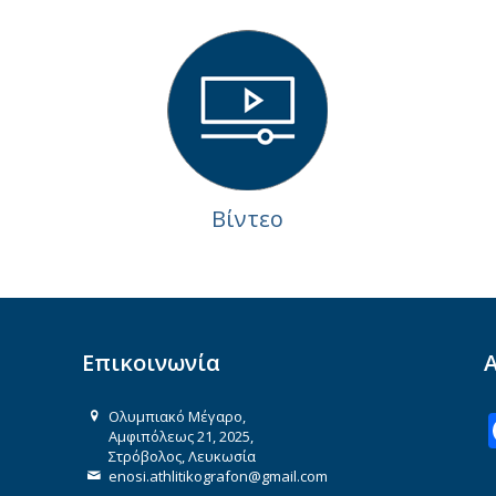
Βίντεο
Επικοινωνία
Ολυμπιακό Μέγαρο,
Αμφιπόλεως 21, 2025,
Στρόβολος, Λευκωσία
enosi.athlitikografon@gmail.com