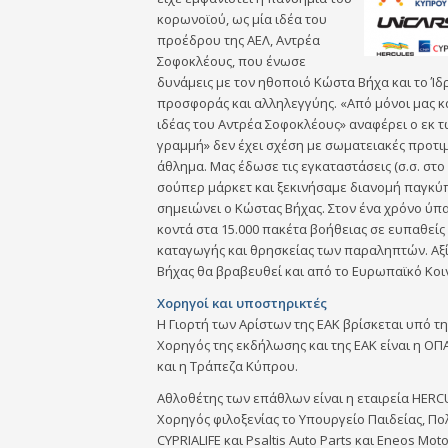
κορωνοϊού, ως μία ιδέα του
προέδρου της ΑΕΛ, Αντρέα
Σοφοκλέους, που ένωσε
δυνάμεις με τον ηθοποιό Κώστα Βήχα και το Ίδ
προσφοράς και αλληλεγγύης. «Από μόνοι μας κ
ιδέας του Αντρέα Σοφοκλέους» αναφέρει ο εκ τω
γραμμή» δεν έχει σχέση με σωματειακές προτιμή
άθλημα. Μας έδωσε τις εγκαταστάσεις (σ.σ. στο
σούπερ μάρκετ και ξεκινήσαμε διανομή παγκύπ
σημειώνει ο Κώστας Βήχας. Στον ένα χρόνο ύπ
κοντά στα 15.000 πακέτα βοήθειας σε ευπαθείς
καταγωγής και θρησκείας των παραληπτών. Αξί
Βήχας θα βραβευθεί και από το Ευρωπαϊκό Κοι
Χορηγοί και υποστηρικτές
Η Γιορτή των Αρίστων της ΕΑΚ βρίσκεται υπό τ
Χορηγός της εκδήλωσης και της ΕΑΚ είναι η ΟΠΑ
και η Τράπεζα Κύπρου.
Αθλοθέτης των επάθλων είναι η εταιρεία HERCU
Χορηγός φιλοξενίας το Υπουργείο Παιδείας, Πολ
CYPRIALIFE και Psaltis Auto Parts και Eneos 