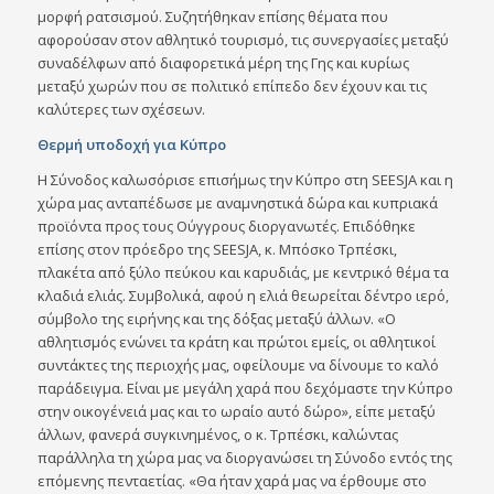
μορφή ρατσισμού. Συζητήθηκαν επίσης θέματα που
αφορούσαν στον αθλητικό τουρισμό, τις συνεργασίες μεταξύ
συναδέλφων από διαφορετικά μέρη της Γης και κυρίως
μεταξύ χωρών που σε πολιτικό επίπεδο δεν έχουν και τις
καλύτερες των σχέσεων.
Θερμή υποδοχή για Κύπρο
Η Σύνοδος καλωσόρισε επισήμως την Κύπρο στη SEESJA και η
χώρα μας ανταπέδωσε με αναμνηστικά δώρα και κυπριακά
προϊόντα προς τους Ούγγρους διοργανωτές. Επιδόθηκε
επίσης στον πρόεδρο της SEESJA, κ. Μπόσκο Τρπέσκι,
πλακέτα από ξύλο πεύκου και καρυδιάς, με κεντρικό θέμα τα
κλαδιά ελιάς. Συμβολικά, αφού η ελιά θεωρείται δέντρο ιερό,
σύμβολο της ειρήνης και της δόξας μεταξύ άλλων. «Ο
αθλητισμός ενώνει τα κράτη και πρώτοι εμείς, οι αθλητικοί
συντάκτες της περιοχής μας, οφείλουμε να δίνουμε το καλό
παράδειγμα. Είναι με μεγάλη χαρά που δεχόμαστε την Κύπρο
στην οικογένειά μας και το ωραίο αυτό δώρο», είπε μεταξύ
άλλων, φανερά συγκινημένος, ο κ. Τρπέσκι, καλώντας
παράλληλα τη χώρα μας να διοργανώσει τη Σύνοδο εντός της
επόμενης πενταετίας. «Θα ήταν χαρά μας να έρθουμε στο