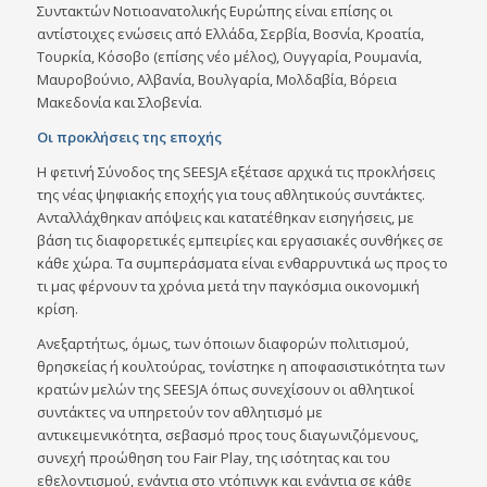
Συντακτών Νοτιοανατολικής Ευρώπης είναι επίσης οι
αντίστοιχες ενώσεις από Ελλάδα, Σερβία, Βοσνία, Κροατία,
Τουρκία, Κόσοβο (επίσης νέο μέλος), Ουγγαρία, Ρουμανία,
Μαυροβούνιο, Αλβανία, Βουλγαρία, Μολδαβία, Βόρεια
Μακεδονία και Σλοβενία.
Οι προκλήσεις της εποχής
Η φετινή Σύνοδος της SEESJA εξέτασε αρχικά τις προκλήσεις
της νέας ψηφιακής εποχής για τους αθλητικούς συντάκτες.
Ανταλλάχθηκαν απόψεις και κατατέθηκαν εισηγήσεις, με
βάση τις διαφορετικές εμπειρίες και εργασιακές συνθήκες σε
κάθε χώρα. Τα συμπεράσματα είναι ενθαρρυντικά ως προς το
τι μας φέρνουν τα χρόνια μετά την παγκόσμια οικονομική
κρίση.
Ανεξαρτήτως, όμως, των όποιων διαφορών πολιτισμού,
θρησκείας ή κουλτούρας, τονίστηκε η αποφασιστικότητα των
κρατών μελών της SEESJA όπως συνεχίσουν οι αθλητικοί
συντάκτες να υπηρετούν τον αθλητισμό με
αντικειμενικότητα, σεβασμό προς τους διαγωνιζόμενους,
συνεχή προώθηση του Fair Play, της ισότητας και του
εθελοντισμού, ενάντια στο ντόπινγκ και ενάντια σε κάθε