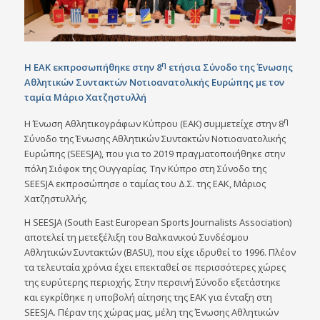
η
Η ΕΑΚ εκπροσωπήθηκε στην 8
ετήσια Σύνοδο της Ένωσης
Αθλητικών Συντακτών Νοτιοανατολικής Ευρώπης με τον
ταμία Μάριο Χατζηστυλλή
η
Η Ένωση Αθλητικογράφων Κύπρου (ΕΑΚ) συμμετείχε στην 8
Σύνοδο της Ένωσης Αθλητικών Συντακτών Νοτιοανατολικής
Ευρώπης (SEESJA), που για το 2019 πραγματοποιήθηκε στην
πόλη Σιόφοκ της Ουγγαρίας. Την Κύπρο στη Σύνοδο της
SEESJA εκπροσώπησε ο ταμίας του Δ.Σ. της ΕΑΚ, Μάριος
Χατζηστυλλής.
Η SEESJΑ (South East European Sports Journalists Association)
αποτελεί τη μετεξέλιξη του Βαλκανικού Συνδέσμου
Αθλητικών Συντακτών (BASU), που είχε ιδρυθεί το 1996. Πλέον
τα τελευταία χρόνια έχει επεκταθεί σε περισσότερες χώρες
της ευρύτερης περιοχής. Στην περσινή Σύνοδο εξετάστηκε
και εγκρίθηκε η υποβολή αίτησης της ΕΑΚ για ένταξη στη
SEESJΑ. Πέραν της χώρας μας, μέλη της Ένωσης Αθλητικών