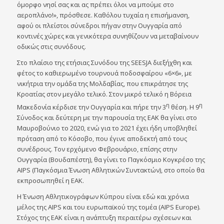
όμορφο νησί σας και ας πρέπει όλοι να μπούμε στο
αεροπλάνο!», πρόσθεσε. Καθόλου τυχαία η επισήμανση,
αφού οι πλείστοι σύνεδροι πήγαν στην Ουγγαρία από
κοντινές χώρες και γενικότερα συνηθίζουν να μεταβαίνουν
οδικώς στις συνόδους.
Στο πλαίσιο της ετήσιας Συνόδου της SEESJA διεξήχθη και
φέτος το καθιερωμένο τουρνουά ποδοσφαίρου «6×6», με
νικήτρια την ομάδα της Μολδαβίας, που επικράτησε της
Κροατίας στον μεγάλο τελικό. Στον μικρό τελικό η Βόρεια
η
η
Μακεδονία κέρδισε την Ουγγαρία και πήρε την 3
θέση. Η 9
Σύνοδος και δεύτερη με την παρουσία της ΕΑΚ θα γίνει στο
Μαυροβούνιο το 2020, ενώ για το 2021 έχει ήδη υποβληθεί
πρόταση από το Κόσοβο, που έγινε αποδεκτή από τους
συνέδρους. Τον ερχόμενο Φεβρουάριο, επίσης στην
Ουγγαρία (Βουδαπέστη), θα γίνει το Παγκόσμιο Κογκρέσο της
AIPS (Παγκόσμια Ένωση Αθλητικών Συντακτών), στο οποίο θα
εκπροσωπηθεί η ΕΑΚ.
Η Ένωση Αθλητικογράφων Κύπρου είναι εδώ και χρόνια
μέλος της AIPS και του ευρωπαϊκού της τομέα (AIPS Europe).
Στόχος της ΕΑΚ είναι η ανάπτυξη περαιτέρω σχέσεων και