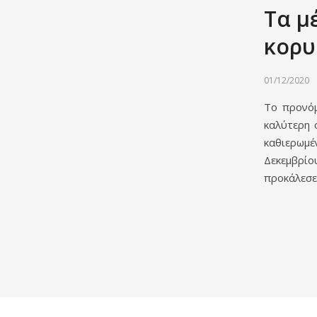
Τα μ
κορυ
01/12/2020
Το προνόμ
καλύτερη 
καθιερωμέν
Δεκεμβρίο
προκάλεσε 